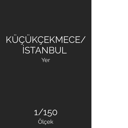
MESA MESKEN - ARTAŞ
& ÖZTAŞ - KANTUR &
AKDAŞ
KÜÇÜKÇEKMECE/
İSTANBUL
Yer
1/150
Ölçek