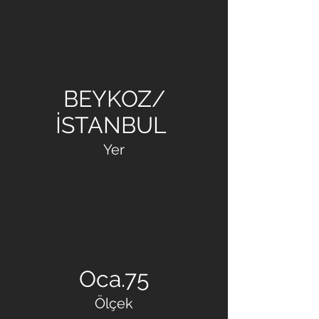
OFTON İNŞAAT
BEYKOZ/
İSTANBUL
Yer
Oca.75
Ölçek