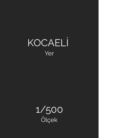
YILPORT KONTEYNER
VE LİMAN İŞLETMELERİ
A.Ş
KOCAELİ
Yer
1/500
Ölçek