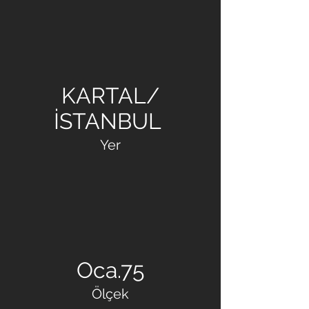
GÜLSA - BAY YAPI
ORTAKLIĞI
KARTAL/
İSTANBUL
Yer
Oca.75
Ölçek