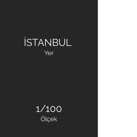
KELEŞOĞLU İNŞAAT -
METAL YAPI
İSTANBUL
Yer
1/100
Ölçek