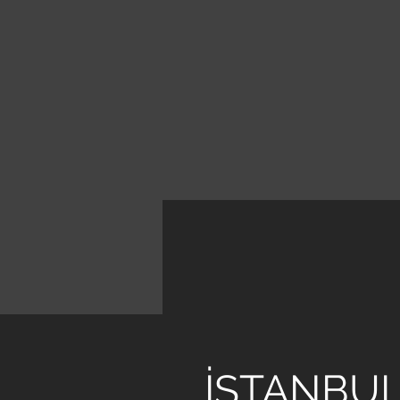
< Back
UĞU
İSTANBU