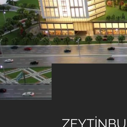
< Back
ART
ZEYTİNBU