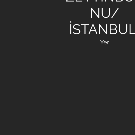
NU/
İSTANBU
Yer