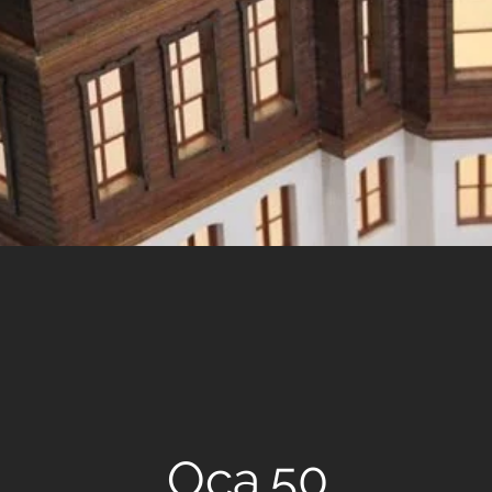
MİMARLIK
L
Oca.50