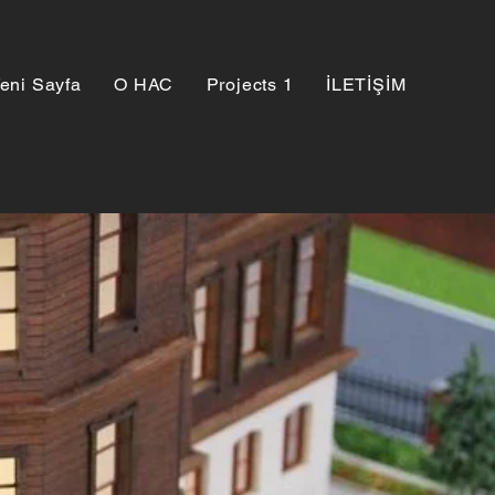
eni Sayfa
О НАС
Projects 1
İLETİŞİM