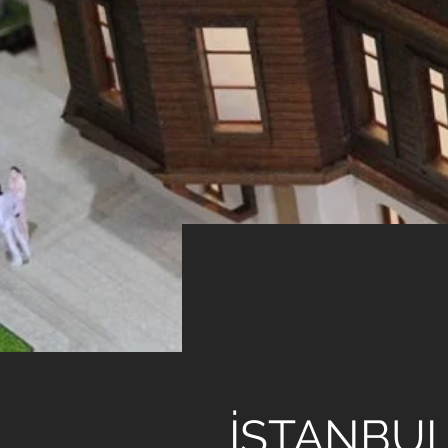
< Back
TEB 
İSTANBU