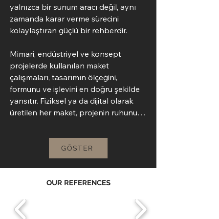
yalnızca bir sunum aracı değil, aynı 
zamanda karar verme sürecini 
kolaylaştıran güçlü bir rehberdir.

Mimari, endüstriyel ve konsept 
projelerde kullanılan maket 
çalışmaları, tasarımın ölçeğini, 
formunu ve işlevini en doğru şekilde 
yansıtır. Fiziksel ya da dijital olarak 
üretilen her maket, projenin ruhunu 
taşıyan özel bir çalışmadır. Detaylara 
verilen önem sayesinde her maket, 
gerçeğe en yakın deneyimi sunar.

GÖSTER
Uzman ekibimizin titizlikle hazırladığı 
maket çözümleri, estetik ve teknik 
OUR REFERENCES
gereklilikleri bir araya getirir. Sergi, 
sunum ve tanıtım amaçlı üretilen 
maket, projelerinizi fark edilir kılar. 