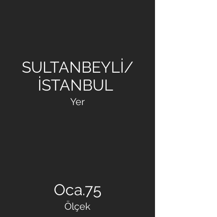
BAŞARIR İNŞAAT
SULTANBEYLİ/
İSTANBUL
Yer
Oca.75
Ölçek