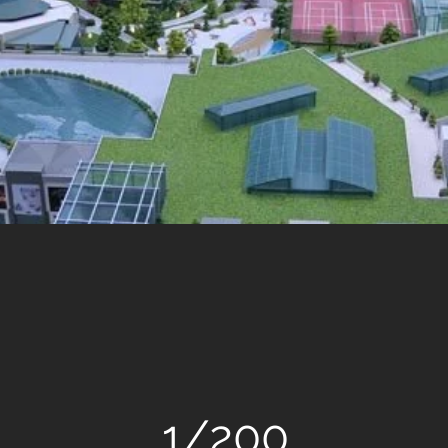
-ERKO İNŞAAT
L
1/200