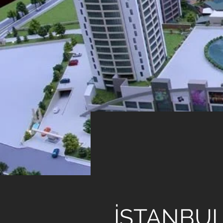
< Back
EMAY
İSTANBU