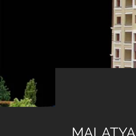
< Back
GEN
MALATY