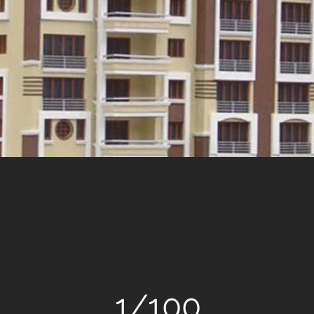
Ç DOĞANOĞLU YAPI
A
1/100