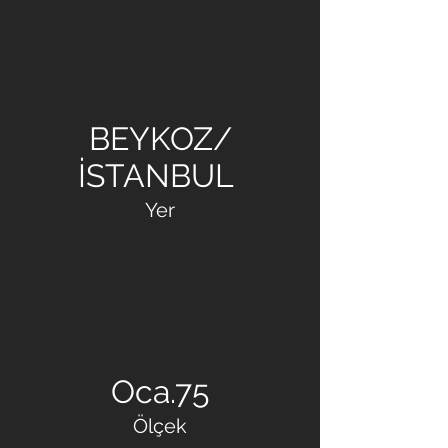
OFTON İNŞAAT
BEYKOZ/
İSTANBUL
Yer
Oca.75
Ölçek